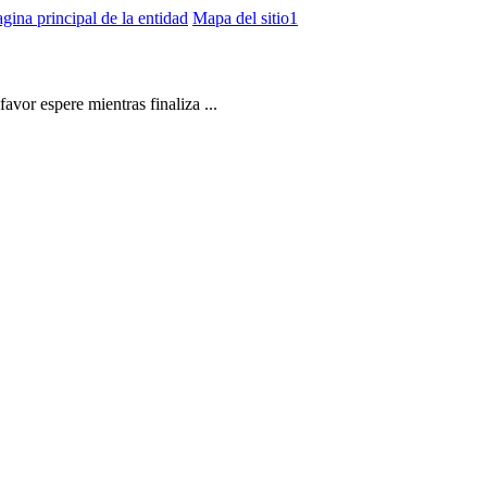
gina principal de la entidad
Mapa del sitio1
vor espere mientras finaliza ...