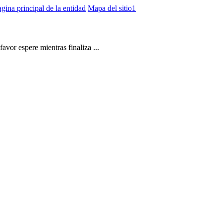
gina principal de la entidad
Mapa del sitio1
vor espere mientras finaliza ...