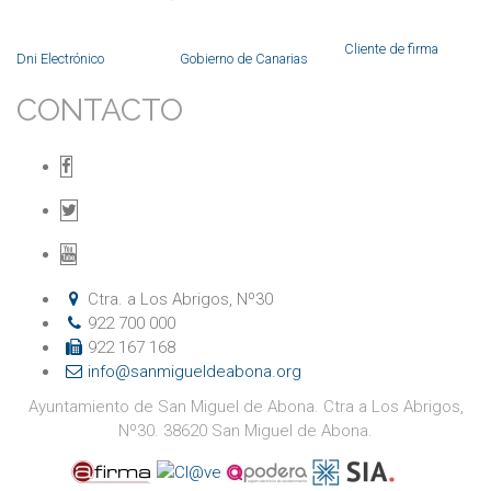
Cliente de firma
Dni Electrónico
Gobierno de Canarias
CONTACTO
F
a
T
c
w
Y
e
i
o
Ctra. a Los Abrigos, Nº30
922 700 000
b
t
u
922 167 168
info@sanmigueldeabona.org
o
t
t
Ayuntamiento de San Miguel de Abona. Ctra a Los Abrigos,
o
e
u
Nº30. 38620 San Miguel de Abona.
k
r
b
Saber más