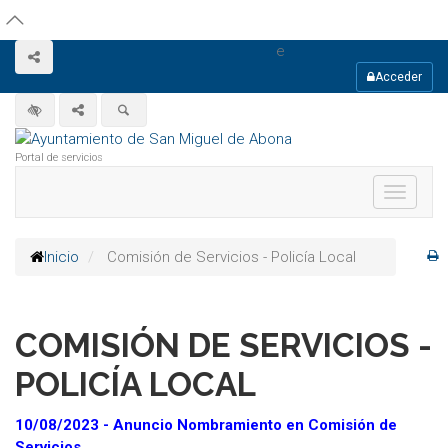
Ir
Accesibilidad
al
Inicio
e
contenido
Acceso
Abrir menú
público
Acceder
Acceso
Alto contraste
Abrir menú
Buscar
privado
Pagina
Portal de servicios
principal
de
Mostrar
la
menú
entidad
Mapa
Inicio
Comisión de Servicios - Policía Local
del
sitio1
COMISIÓN DE SERVICIOS -
POLICÍA LOCAL
10/08/2023 - Anuncio Nombramiento en Comisión de
Servicios