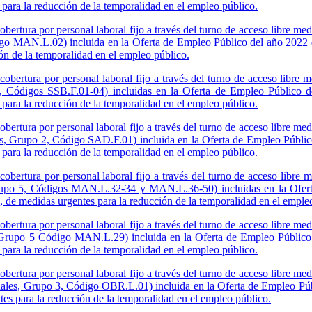
para la reducción de la temporalidad en el empleo público.
bertura por personal laboral fijo a través del turno de acceso libre me
igo MAN.L.02) incluida en la Oferta de Empleo Público del año 2022 d
ón de la temporalidad en el empleo público.
obertura por personal laboral fijo a través del turno de acceso libre 
 2, Códigos SSB.F.01-04) incluidas en la Oferta de Empleo Público 
para la reducción de la temporalidad en el empleo público.
bertura por personal laboral fijo a través del turno de acceso libre me
os, Grupo 2, Código SAD.F.01) incluida en la Oferta de Empleo Públic
para la reducción de la temporalidad en el empleo público.
cobertura por personal laboral fijo a través del turno de acceso libre 
Grupo 5, Códigos MAN.L.32-34 y MAN.L.36-50) incluidas en la Ofert
 de medidas urgentes para la reducción de la temporalidad en el emple
bertura por personal laboral fijo a través del turno de acceso libre me
 Grupo 5 Código MAN.L.29) incluida en la Oferta de Empleo Público
para la reducción de la temporalidad en el empleo público.
bertura por personal laboral fijo a través del turno de acceso libre me
anuales, Grupo 3, Código OBR.L.01) incluida en la Oferta de Empleo Pú
es para la reducción de la temporalidad en el empleo público.