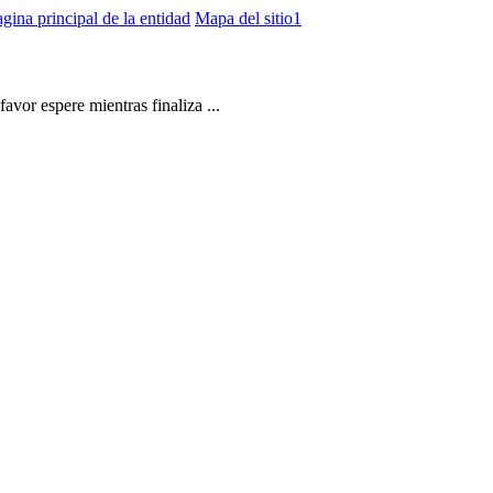
gina principal de la entidad
Mapa del sitio1
vor espere mientras finaliza ...