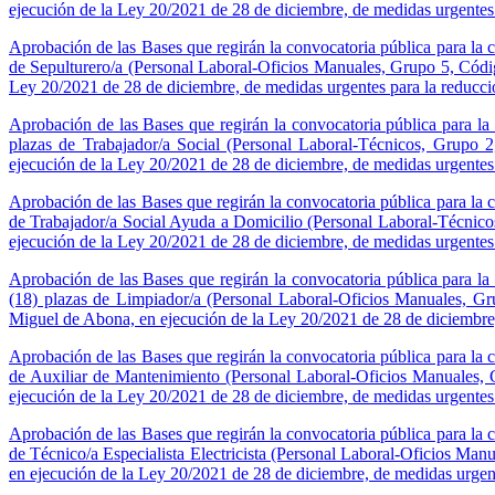
ejecución de la Ley 20/2021 de 28 de diciembre, de medidas urgentes 
Aprobación de las Bases que regirán la convocatoria pública para la co
de Sepulturero/a (Personal Laboral-Oficios Manuales, Grupo 5, Cód
Ley 20/2021 de 28 de diciembre, de medidas urgentes para la reducci
Aprobación de las Bases que regirán la convocatoria pública para la c
plazas de Trabajador/a Social (Personal Laboral-Técnicos, Grupo
ejecución de la Ley 20/2021 de 28 de diciembre, de medidas urgentes 
Aprobación de las Bases que regirán la convocatoria pública para la co
de Trabajador/a Social Ayuda a Domicilio (Personal Laboral-Técnic
ejecución de la Ley 20/2021 de 28 de diciembre, de medidas urgentes 
Aprobación de las Bases que regirán la convocatoria pública para la 
(18) plazas de Limpiador/a (Personal Laboral-Oficios Manuales, 
Miguel de Abona, en ejecución de la Ley 20/2021 de 28 de diciembre,
Aprobación de las Bases que regirán la convocatoria pública para la co
de Auxiliar de Mantenimiento (Personal Laboral-Oficios Manuales,
ejecución de la Ley 20/2021 de 28 de diciembre, de medidas urgentes 
Aprobación de las Bases que regirán la convocatoria pública para la co
de Técnico/a Especialista Electricista (Personal Laboral-Oficios M
en ejecución de la Ley 20/2021 de 28 de diciembre, de medidas urgent