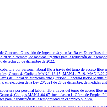
as de Concurso Oposición de Ingeniero/a y en las Bases Específicas d
e 28 de diciembre, de medidas urgentes para la reducción de la tempor
7, de fecha 28 de diciembre de 2022.
cobertura por personal laboral fijo a través del turno de acceso libre 
anuales, Grupo 4, Códigos MAN.L.13-15, MAN.L.17-19, MAN.L.22-23
) plazas de Oficial de Mantenimiento (Personal Laboral-Oficios Manua
a, en ejecución de la Ley 20/2021 de 28 de diciembre, de medidas urge
obertura por personal laboral fijo a través del turno de acceso libre 
 Grupo 4, Códigos MAN.L.04-07) incluidas en la Oferta de Empleo Púb
es para la reducción de la temporalidad en el empleo público.