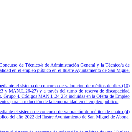
e Concurso de Técnico/a de Administración General y la Técnico/a de
alidad en el empleo público en el Ilustre Ayuntamiento de San Miguel
mediante el sistema de concurso de valoración de méritos de diez (10)
 y MAN.L.26-27) y a través del turno de reserva de discapacidad
les, Grupo 4, Códigos MAN.L.24-25) incluidas en la Oferta de Empleo
ntes para la reducción de la temporalidad en el empleo público.
mediante el sistema de concurso de valoración de méritos de cuatro (4)
lico del año 2022 del Ilustre Ayuntamiento de San Miguel de Abona,