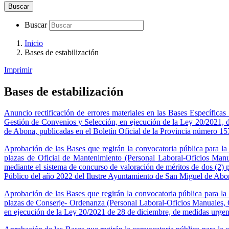
Buscar
Buscar
Inicio
Bases de estabilización
Imprimir
Bases de estabilización
Anuncio rectificación de errores materiales en las Bases Específic
Gestión de Convenios y Selección, en ejecución de la Ley 20/2021, d
de Abona, publicadas en el Boletín Oficial de la Provincia número 15
Aprobación de las Bases que regirán la convocatoria pública para la 
plazas de Oficial de Mantenimiento (Personal Laboral-Oficios M
mediante el sistema de concurso de valoración de méritos de dos (2
Público del año 2022 del Ilustre Ayuntamiento de San Miguel de Abon
Aprobación de las Bases que regirán la convocatoria pública para la c
plazas de Conserje- Ordenanza (Personal Laboral-Oficios Manuales,
en ejecución de la Ley 20/2021 de 28 de diciembre, de medidas urgent