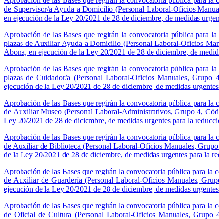
Aprobación de las Bases que regirán la convocatoria pública para la co
de Supervisor/a Ayuda a Domicilio (Personal Laboral-Oficios Manua
en ejecución de la Ley 20/2021 de 28 de diciembre, de medidas urgent
Aprobación de las Bases que regirán la convocatoria pública para la c
plazas de Auxiliar Ayuda a Domicilio (Personal Laboral-Oficios Ma
Abona, en ejecución de la Ley 20/2021 de 28 de diciembre, de medidas
Aprobación de las Bases que regirán la convocatoria pública para la c
plazas de Cuidador/a (Personal Laboral-Oficios Manuales, Grupo 
ejecución de la Ley 20/2021 de 28 de diciembre, de medidas urgentes 
Aprobación de las Bases que regirán la convocatoria pública para la co
de Auxiliar Museo (Personal Laboral-Administrativos, Grupo 4, Cód
Ley 20/2021 de 28 de diciembre, de medidas urgentes para la reducci
Aprobación de las Bases que regirán la convocatoria pública para la co
de Auxiliar de Biblioteca (Personal Laboral-Oficios Manuales, Grup
de la Ley 20/2021 de 28 de diciembre, de medidas urgentes para la re
Aprobación de las Bases que regirán la convocatoria pública para la co
de Auxiliar de Guardería (Personal Laboral-Oficios Manuales, Gru
ejecución de la Ley 20/2021 de 28 de diciembre, de medidas urgentes 
Aprobación de las Bases que regirán la convocatoria pública para la co
de Oficial de Cultura (Personal Laboral-Oficios Manuales, Grupo