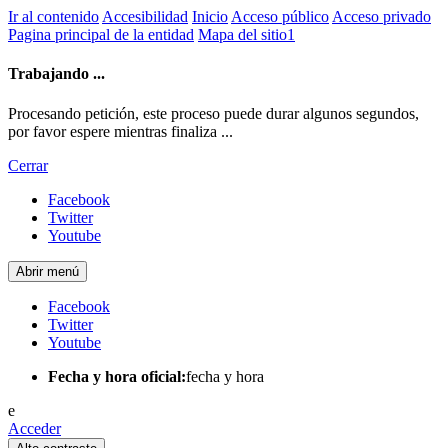
Ir al contenido
Accesibilidad
Inicio
Acceso público
Acceso privado
Pagina principal de la entidad
Mapa del sitio1
Trabajando ...
Procesando petición, este proceso puede durar algunos segundos,
por favor espere mientras finaliza ...
Cerrar
Facebook
Twitter
Youtube
Abrir menú
Facebook
Twitter
Youtube
Fecha y hora oficial:
fecha y hora
e
Acceder