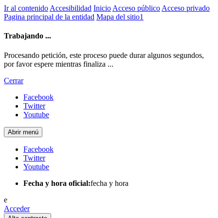
Ir al contenido
Accesibilidad
Inicio
Acceso público
Acceso privado
Pagina principal de la entidad
Mapa del sitio1
Trabajando ...
Procesando petición, este proceso puede durar algunos segundos,
por favor espere mientras finaliza ...
Cerrar
Facebook
Twitter
Youtube
Abrir menú
Facebook
Twitter
Youtube
Fecha y hora oficial:
fecha y hora
e
Acceder