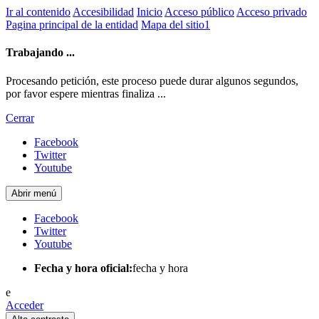
Ir al contenido
Accesibilidad
Inicio
Acceso público
Acceso privado
Pagina principal de la entidad
Mapa del sitio1
Trabajando ...
Procesando petición, este proceso puede durar algunos segundos,
por favor espere mientras finaliza ...
Cerrar
Facebook
Twitter
Youtube
Abrir menú
Facebook
Twitter
Youtube
Fecha y hora oficial:
fecha y hora
e
Acceder