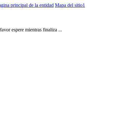
gina principal de la entidad
Mapa del sitio1
vor espere mientras finaliza ...