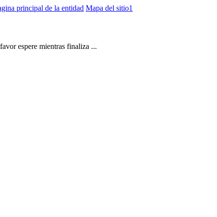
gina principal de la entidad
Mapa del sitio1
vor espere mientras finaliza ...