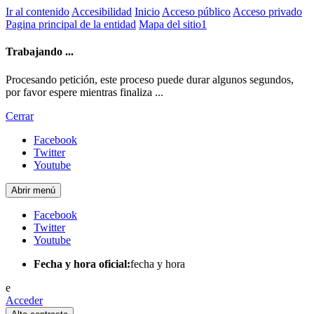
Ir al contenido
Accesibilidad
Inicio
Acceso público
Acceso privado
Pagina principal de la entidad
Mapa del sitio1
Trabajando ...
Procesando petición, este proceso puede durar algunos segundos,
por favor espere mientras finaliza ...
Cerrar
Facebook
Twitter
Youtube
Abrir menú
Facebook
Twitter
Youtube
Fecha y hora oficial:
fecha y hora
e
Acceder