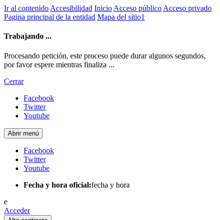
Ir al contenido
Accesibilidad
Inicio
Acceso público
Acceso privado
Pagina principal de la entidad
Mapa del sitio1
Trabajando ...
Procesando petición, este proceso puede durar algunos segundos,
por favor espere mientras finaliza ...
Cerrar
Facebook
Twitter
Youtube
Abrir menú
Facebook
Twitter
Youtube
Fecha y hora oficial:
fecha y hora
e
Acceder